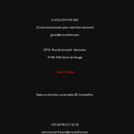
(​+351) 234 591 000
(Custo de chamada para rede fixa nacional)
geral@arestalfer.com
Nº32, Rua do Arestal - Dornelas
3740-418 Sever do Vouga
PORTUGAL
Todos os direitos reservados ©. Arestalfer.
+33 (0)9 83 27 32 50
commercial.france@arestalfer.com