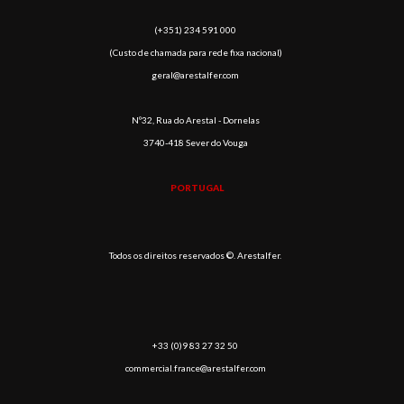
(​+351) 234 591 000
(Custo de chamada para rede fixa nacional)
geral@arestalfer.com
Nº32, Rua do Arestal - Dornelas
3740-418 Sever do Vouga
PORTUGAL
Todos os direitos reservados ©. Arestalfer.
+33 (0)9 83 27 32 50
commercial.france@arestalfer.com