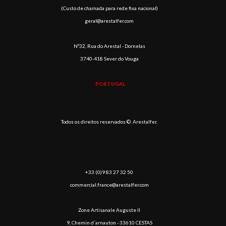
(Custo de chamada para rede fixa nacional)
geral@arestalfer.com
Nº32, Rua do Arestal - Dornelas
3740-418 Sever do Vouga
PORTUGAL
Todos os direitos reservados ©. Arestalfer.
+33 (0)9 83 27 32 50
commercial.france@arestalfer.com
Zone Artisanale Auguste II
9, Chemin d´arnauton - 33610 CESTAS