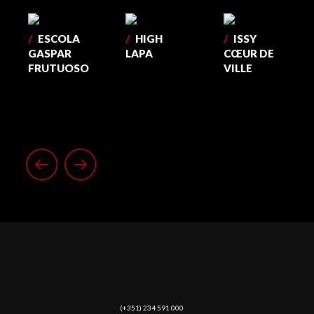
/
ESCOLA
/
HIGH
/
ISSY
GASPAR
LAPA
CŒUR DE
FRUTUOSO
VILLE
(​+351) 234 591 000