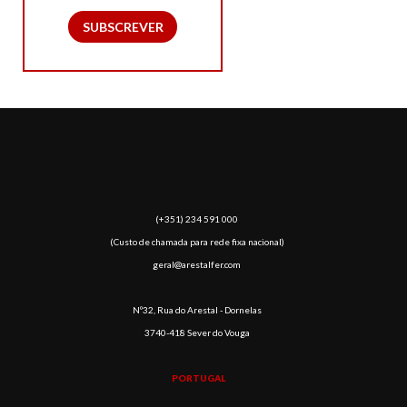
SUBSCREVER
(​+351) 234 591 000
(Custo de chamada para rede fixa nacional)
geral@arestalfer.com
Nº32, Rua do Arestal - Dornelas
3740-418 Sever do Vouga
PORTUGAL