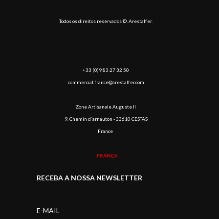
Todos os direitos reservados ©. Arestalfer.
+33 (0)9 83 27 32 50
commercial.france@arestalfer.com
Zone Artisanale Auguste II
9, Chemin d´arnauton - 33610 CESTAS
France
FRANÇA
RECEBA A NOSSA NEWSLETTER