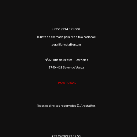
(​+351) 234 591 000
(Custo de chamada para rede fixa nacional)
geral@arestalfer.com
Nº32, Rua do Arestal - Dornelas
3740-418 Sever do Vouga
PORTUGAL
Todos os direitos reservados ©. Arestalfer.
+33 (0)9 83 27 32 50