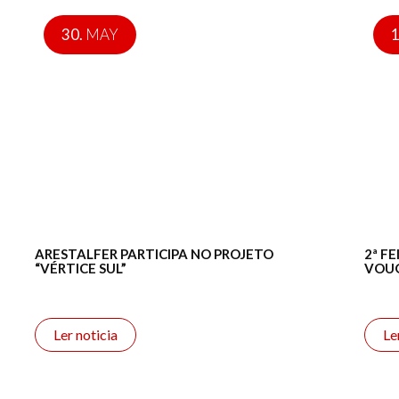
30.
MAY
1
ARESTALFER PARTICIPA NO PROJETO
2ª F
“VÉRTICE SUL”
VOU
Ler noticia
Le