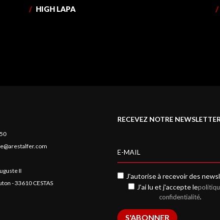
/
HIGH LAPA
/
RECEVEZ NOTRE NEWSLETTE
 50
e@arestalfer.com
uguste II
J'autorise à recevoir des newsl
auton - 33610 CESTAS
J'ai lu et j'accepte le
politiq
.
confidentialité
S'ABONNER