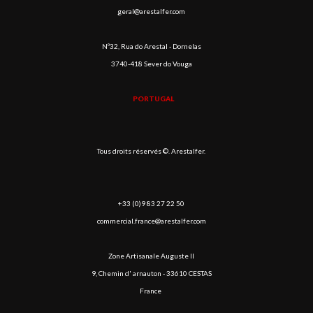
geral@arestalfer.com
Nº32, Rua do Arestal - Dornelas
3740-418 Sever do Vouga
PORTUGAL
Tous droits réservés ©. Arestalfer.
+33 (0)9 83 27 22 50
commercial.france@arestalfer.com
Zone Artisanale Auguste II
9, Chemin d' arnauton - 33610 CESTAS
France